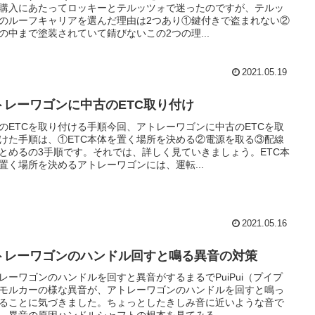
購入にあたってロッキーとテルッツォで迷ったのですが、テルッ
のルーフキャリアを選んだ理由は2つあり①鍵付きで盗まれない②
の中まで塗装されていて錆びないこの2つの理...
2021.05.19
トレーワゴンに中古のETC取り付け
のETCを取り付ける手順今回、アトレーワゴンに中古のETCを取
けた手順は、①ETC本体を置く場所を決める②電源を取る③配線
とめるの3手順です。それでは、詳しく見ていきましょう。ETC本
置く場所を決めるアトレーワゴンには、運転...
2021.05.16
トレーワゴンのハンドル回すと鳴る異音の対策
レーワゴンのハンドルを回すと異音がするまるでPuiPui（プイプ
モルカーの様な異音が、アトレーワゴンのハンドルを回すと鳴っ
ることに気づきました。ちょっとしたきしみ音に近いような音で
。異音の原因ハンドルシャフトの根本を見てみる...