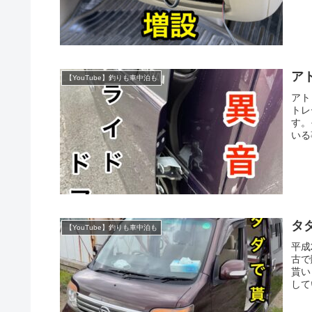
ア
【YouTube】釣りも車中泊も
アト
トレ
す。
いる
タ
【YouTube】釣りも車中泊も
平成
古で
貰い
して