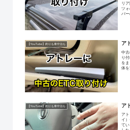
リア
ツォ
バー
ア
【YouTube】釣りも車中泊も
中古
り付
をま
体を
ア
【YouTube】釣りも車中泊も
アト
イ）
てい
した