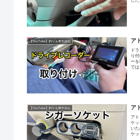
ア
【YouTube】釣りも車中泊も
ドラ
り付
ーを
では
ア
【YouTube】釣りも車中泊も
アト
ケッ
いた
ケッ