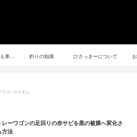
【YouTube】釣りも車中泊も
釣りの知識
ひさっきーについて
お
ーワゴンカスタム
トレーワゴンの足回りの赤サビを黒の被膜へ変化さ
る方法