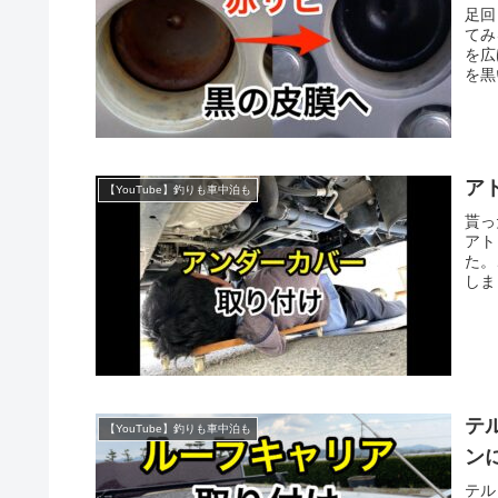
足回
てみ
を広
を黒
ア
【YouTube】釣りも車中泊も
貰っ
アト
た。
しま
テ
【YouTube】釣りも車中泊も
ン
テル