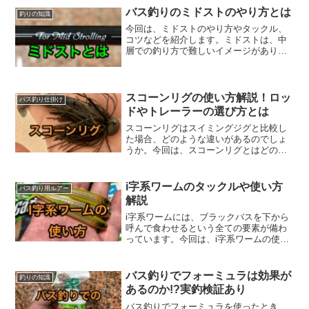
場所が出てくるのも事実です。今回は、2
バス釣りのミドストのやり方とは
釣りの知識
月を初旬・中旬・下...
今回は、ミドストのやり方やタックル、
コツなどを紹介します。ミドストは、中
層での釣り方で難しいイメージがありま
すが、タックルやコツが分かればかんた
んにブラックバスを誘うことができま
す。ミドストとはミドストとは、「ミッ
ドストローリング（Mid ...
スコーンリグの使い方解説！ロッ
バス釣り仕掛け
ドやトレーラーの選び方とは
スコーンリグはスイミングジグと比較し
た場合、どのような違いがあるのでしょ
うか。今回は、スコーンリグとはどのよ
うな物を指すのか、また、トレーラーや
ロッドの選び方や季節ごとの使い方など
を解説します。スコーンリグはラバージ
i字系ワームのタックルや使い方
バス釣り用ルアー
グの中の１つの種類ラバー...
解説
i字系ワームには、ブラックバスを下から
呼んで食わせるという全ての要素が備わ
っています。今回は、i字系ワームの使い
方やタックルなどを紹介します。i字系ワ
ームの２つの使い方i字系ワームで釣るた
めの使い方は、２つあります。１つは、
バス釣りでフォーミュラは効果が
釣りの知識
一定速度でただ巻...
あるのか!?実釣検証あり
バス釣りでフォーミュラを使ったとき、