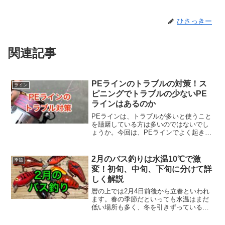
ひさっきー
関連記事
PEラインのトラブルの対策！ス
ライン
ピニングでトラブルの少ないPE
ラインはあるのか
PEラインは、トラブルが多いと使うこと
を躊躇している方は多いのではないでし
ょうか。今回は、PEラインでよく起きる
トラブルやその原因、対策を紹介しま
す。PEラインを使った時によく起きる４
つのトラブルと原因PEラインがガイドに
2月のバス釣りは水温10℃で激
季節
絡まるキャストした...
変！初旬、中旬、下旬に分けて詳
しく解説
暦の上では2月4日前後から立春といわれ
ます。春の季節だといっても水温はまだ
低い場所も多く、冬を引きずっている場
所も多いです。しかし、2月はプリスポー
ン（産卵前）のブラックバスが動きだす