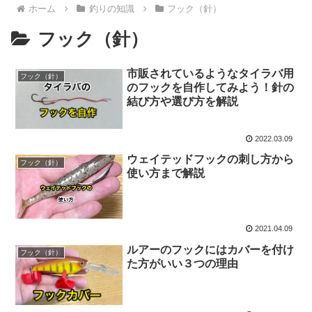
ホーム
釣りの知識
フック（針）
フック（針）
市販されているようなタイラバ用
フック（針）
のフックを自作してみよう！針の
結び方や選び方を解説
2022.03.09
ウェイテッドフックの刺し方から
フック（針）
使い方まで解説
2021.04.09
ルアーのフックにはカバーを付け
フック（針）
た方がいい３つの理由