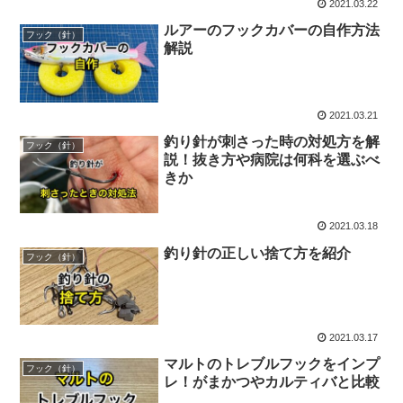
2021.03.22
ルアーのフックカバーの自作方法
フック（針）
解説
2021.03.21
釣り針が刺さった時の対処方を解
フック（針）
説！抜き方や病院は何科を選ぶべ
きか
2021.03.18
釣り針の正しい捨て方を紹介
フック（針）
2021.03.17
マルトのトレブルフックをインプ
フック（針）
レ！がまかつやカルティバと比較